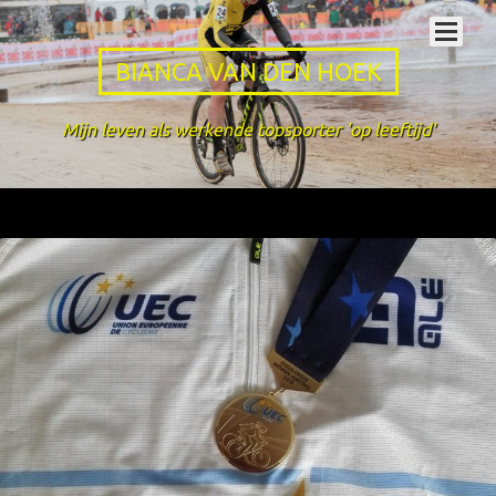
BIANCA VAN DEN HOEK
Mijn leven als werkende topsporter 'op leeftijd'