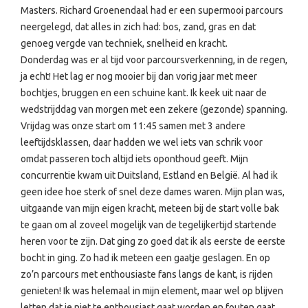
Masters. Richard Groenendaal had er een supermooi parcours
neergelegd, dat alles in zich had: bos, zand, gras en dat
genoeg vergde van techniek, snelheid en kracht.
Donderdag was er al tijd voor parcoursverkenning, in de regen,
ja echt! Het lag er nog mooier bij dan vorig jaar met meer
bochtjes, bruggen en een schuine kant. Ik keek uit naar de
wedstrijddag van morgen met een zekere (gezonde) spanning.
Vrijdag was onze start om 11:45 samen met 3 andere
leeftijdsklassen, daar hadden we wel iets van schrik voor
omdat passeren toch altijd iets oponthoud geeft. Mijn
concurrentie kwam uit Duitsland, Estland en België. Al had ik
geen idee hoe sterk of snel deze dames waren. Mijn plan was,
uitgaande van mijn eigen kracht, meteen bij de start volle bak
te gaan om al zoveel mogelijk van de tegelijkertijd startende
heren voor te zijn. Dat ging zo goed dat ik als eerste de eerste
bocht in ging. Zo had ik meteen een gaatje geslagen. En op
zo’n parcours met enthousiaste fans langs de kant, is rijden
genieten! Ik was helemaal in mijn element, maar wel op blijven
letten dat je niet te enthousiast gaat worden en fouten gaat