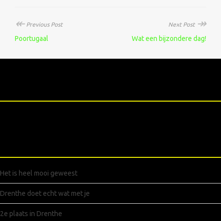
↞
↠
Previous Post
Next Post
Poortugaal
Wat een bijzondere dag!
XXXXX
RECENTE BERICHTEN
Het is heel mooi geweest
Drenthe doet echt wat met je
2e plaats in Drenthe