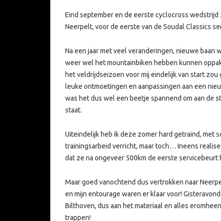
Eind september en de eerste cyclocross wedstrijd z
Neerpelt, voor de eerste van de Soudal Classics ser
Na een jaar met veel veranderingen, nieuwe baan 
weer wel het mountainbiken hebben kunnen oppakken
het veldrijdseizoen voor mij eindelijk van start z
leuke ontmoetingen en aanpassingen aan een nie
was het dus wel een beetje spannend om aan de sta
staat.
Uiteindelijk heb ik deze zomer hard getraind, met 
trainingsarbeid verricht, maar toch… Ineens realise
dat ze na ongeveer 500km de eerste servicebeurt 
Maar goed vanochtend dus vertrokken naar Neerpelt
en mijn entourage waren er klaar voor! Gisteravond
Bilthoven, dus aan het materiaal en alles eromheen 
trappen!