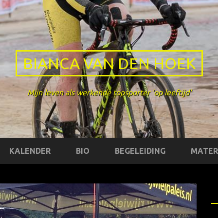
BIANCA VAN DEN HOEK
Mijn leven als werkende topsporter 'op leeftijd'
KALENDER
BIO
BEGELEIDING
MATER
X