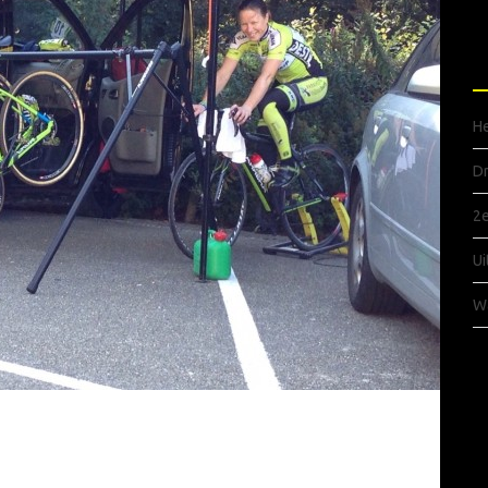
R
He
Dr
2e
Ui
Wa