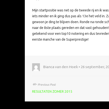
Mijn startpositie was net op de tweede rij en ik w
iets minder en ik ging dus pas als 13e het veld in. 
gewoon je ding te blijven doen. Ronde na ronde scho
naar de 8ste plaats gereden en dat vast gehouden! 
getekend voor een top10 notering en dus tevreden 
eerste manche van de Superprestige!
Bianca van den Hoek • 26 september, 2
↞
Previous Post
RESULTATEN ZOMER 2015