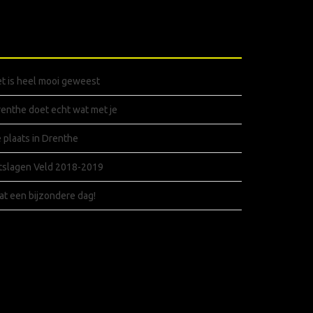
ECENTE BERICHTEN
t is heel mooi geweest
enthe doet echt wat met je
 plaats in Drenthe
tslagen Veld 2018-2019
t een bijzondere dag!