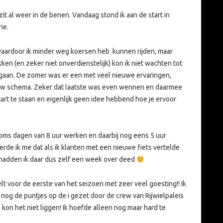
it al weer in de benen. Vandaag stond ik aan de start in
ie.
waardoor ik minder weg koersen heb kunnen rijden, maar
 (en zeker niet onverdienstelijk) kon ik niet wachten tot
ou gaan. De zomer was er een met veel nieuwe ervaringen,
uw schema. Zeker dat laatste was even wennen en daarmee
rt te staan en eigenlijk geen idee hebbend hoe je ervoor
soms dagen van 8 uur werken en daarbij nog eens 5 uur
erde ik me dat als ik klanten met een nieuwe fiets vertelde
hadden ik daar dus zelf een week over deed
 voor de eerste van het seizoen met zeer veel goesting!! Ik
 nog de puntjes op de i gezet door de crew van Rijwielpaleis
kon het niet liggen! Ik hoefde alleen nog maar hard te