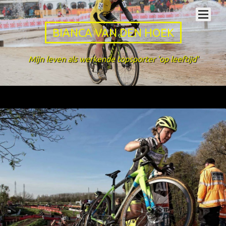
BIANCA VAN DEN HOEK
Mijn leven als werkende topsporter 'op leeftijd'