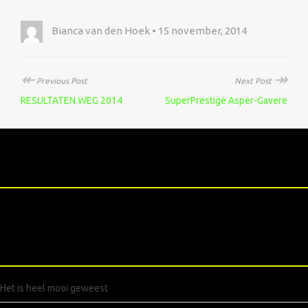
Bianca van den Hoek • 15 november, 2014
↞
↠
Previous Post
Next Post
RESULTATEN WEG 2014
SuperPrestige Asper-Gavere
XXXXX
RECENTE BERICHTEN
Het is heel mooi geweest