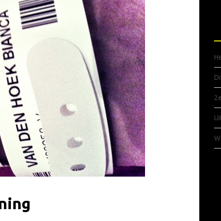
R
He
Dr
2e
Ui
Wa
ning