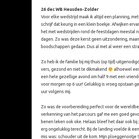
26 dec WB Heusden-Zolder
Voor elke wedstrijd maak ik altijd een planning, met 
schrijf dat keurig in een klein boekje. Afwijken erva
het met wedstrijden rond de feestdagen meestal n
dagen. Zo was deze kerst geen uitzondering, maa
boodschappen gedaan. Dus al met al weer een stra
Zo heb ik de familie bij mij thuis (op tijd) uitgeno
vers, gezond en niet te dikmakend
alhoewel een 
een hele gezellige avond om half 9 met een vriende
voor morgen op 6 uur!
Gelukkig is vroeg opstaan g
uur volgens mij.
Zo was de voorbereiding perfect voor de wereldb
verkenning van het parcours gaf me een goed gevo
benen leken ook oke. Helaas bleef het daar ook bij ;
erg ongelukkig terecht. Bij de landing
voelde ik een
mis was: schouder uit de kom. Mijn ploeggenootje