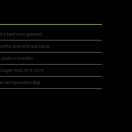
ECENTE BERICHTEN
t is heel mooi geweest
enthe doet echt wat met je
 plaats in Drenthe
tslagen Veld 2018-2019
t een bijzondere dag!