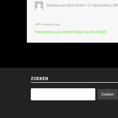
Bianca van den Hoek • 27 december, 20
↞
Previous Post
Herinnering aan eerdere tijden op de citadel
ZOEKEN