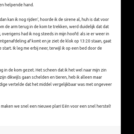
en helpende hand.
 dan kan ik nog rijden’, hoorde ik de sirene al, huh is dat voor
om de arm terug in de kom te trekken, werd duidelijk dat dat
 overigens had ik nog steeds in mijn hoofd: als ie er weer in
röntgenafdeling af komt en je ziet de klok op 13:20 staan, gaat
tart. Ik leg me erbij neer, terwijl ik op een bed door de
 in de kom gezet. Het scheen dat ik het wel naar mijn zin
zijn dikwijls gaan schelden en tieren, heb ik alleen maar
dige vertelde dat het middel vergelijkbaar was met ongeveer
r maken we snel een nieuwe plan! Eén voor een snel herstel!