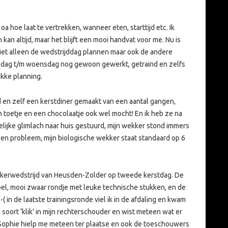
oa hoe laat te vertrekken, wanneer eten, starttijd etc. Ik
n kan altijd, maar het blijft een mooi handvat voor me. Nu is
iet alleen de wedstrijddag plannen maar ook de andere
ndag t/m woensdag nog gewoon gewerkt, getraind en zelfs
kke planning.
digd en zelf een kerstdiner gemaakt van een aantal gangen,
toetje en een chocolaatje ook wel mocht! En ik heb ze na
lijke glimlach naar huis gestuurd, mijn wekker stond immers
een probleem, mijn biologische wekker staat standaard op 6
ekerwedstrijd van Heusden-Zolder op tweede kerstdag. De
el, mooi zwaar rondje met leuke technische stukken, en de
-( in de laatste trainingsronde viel ik in de afdaling en kwam
 soort ‘klik’ in mijn rechterschouder en wist meteen wat er
 Sophie hielp me meteen ter plaatse en ook de toeschouwers