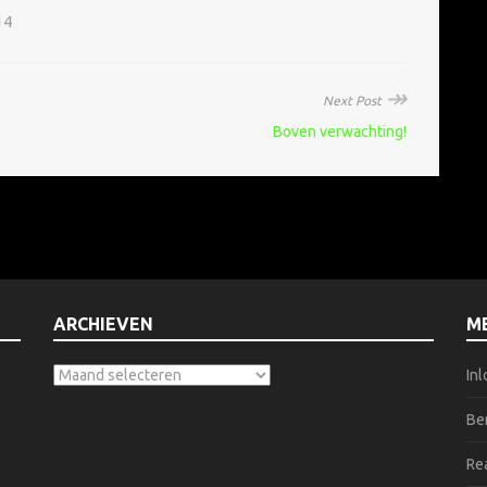
14
↠
Next Post
Boven verwachting!
ARCHIEVEN
M
In
Be
Re