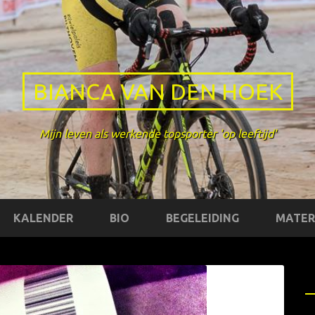
BIANCA VAN DEN HOEK
Mijn leven als werkende topsporter 'op leeftijd'
KALENDER
BIO
BEGELEIDING
MATER
X