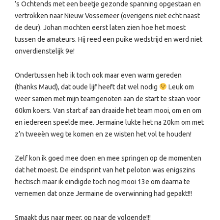
’s Ochtends met een beetje gezonde spanning opgestaan en
vertrokken naar Nieuw Vossemeer (overigens niet echt naast
de deur). Johan mochten eerst laten zien hoe het moest
tussen de amateurs. Hij reed een puike wedstrijd en werd niet
onverdienstelijk 9e!
Ondertussen heb ik toch ook maar even warm gereden
(thanks Maud), dat oude lijf heeft dat wel nodig
Leuk om
weer samen met mijn teamgenoten aan de start te staan voor
60km koers. Van start af aan draaide het team mooi, om en om
en iedereen speelde mee. Jermaine lukte het na 20km om met
z’n tweeën weg te komen en ze wisten het vol te houden!
Zelf kon ik goed mee doen en mee springen op de momenten
dat het moest. De eindsprint van het peloton was enigszins
hectisch maar ik eindigde toch nog mooi 13e om daarna te
vernemen dat onze Jermaine de overwinning had gepakt!!!
Smaakt dus naar meer, op naar de volgende!!!