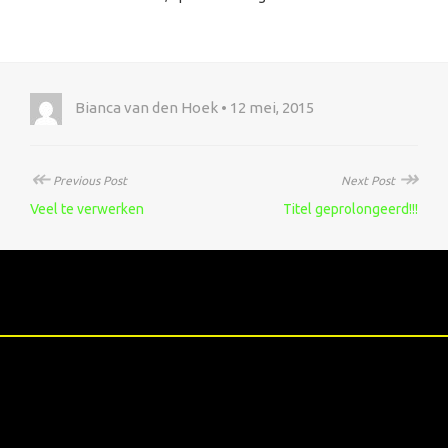
Bianca van den Hoek • 12 mei, 2015
↞
↠
Previous Post
Next Post
Veel te verwerken
Titel geprolongeerd!!!
XXXXX
RECENTE BERICHTEN