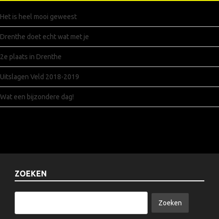
Het is heel mooi geweest
Drenthe doet echt wat met je
2e plaats in Drenthe
Uitslagen Veld 2018-2019
Wat een bijzondere dag!
ZOEKEN