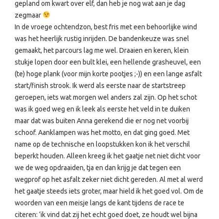
gepland om kwart over elf, dan heb je nog wat aan je dag
zegmaar
In de vroege ochtendzon, best fris met een behoorlijke wind
was het heerlijk rustig inrijden. De bandenkeuze was snel
gemaakt, het parcours lag me wel. Draaien en keren, klein
stukje lopen door een bult klei, een hellende grasheuvel, een
(te) hoge plank (voor mijn korte pootjes ;-)) en een lange asfalt
start/finish strook. Ik werd als eerste naar de startstreep
geroepen, iets wat morgen wel anders zal zijn. Op het schot
was ik goed weg en ik leek als eerste het veld in te duiken
maar dat was buiten Anna gerekend die er nog net voorbij
schoof. Aanklampen was het motto, en dat ging goed. Met
name op de technische en loopstukken kon ik het verschil
beperkt houden. Alleen kreeg ik het gaatje net niet dicht voor
we de weg opdraaiden, tja en dan krijg je dat tegen een
wegprof op het asfalt zeker niet dicht gereden. Al met al werd
het gaatje steeds iets groter, maar hield ik het goed vol. Om de
woorden van een meisje langs de kant tijdens de race te
citeren: ‘ik vind dat zij het echt goed doet, ze houdt wel bijna