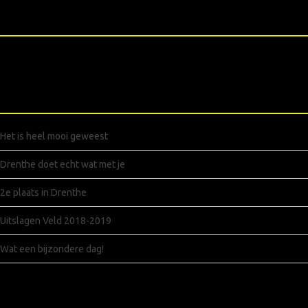
XXXXX
RECENTE BERICHTEN
Het is heel mooi geweest
Drenthe doet echt wat met je
2e plaats in Drenthe
Uitslagen Veld 2018-2019
Wat een bijzondere dag!