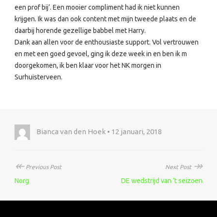
een prof bij’. Een mooier compliment had ik niet kunnen
krijgen. Ik was dan ook content met mijn tweede plaats en de
daarbij horende gezellige babbel met Harry.
Dank aan allen voor de enthousiaste support. Vol vertrouwen
en met een goed gevoel, ging ik deze week in en ben ik m
doorgekomen, ik ben klaar voor het NK morgen in
Surhuisterveen.
Bianca van den Hoek • 12 januari, 2018
↞
↠
Previous Post
Next Post
Norg
DE wedstrijd van ’t seizoen